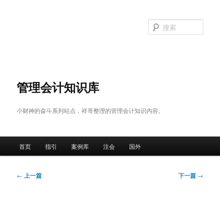
跳
至
搜
主
索
内
容
区
域
管理会计知识库
小财神的奋斗系列站点，祥哥整理的管理会计知识内容。
主
首页
指引
案例库
注会
国外
页
文
←
上一篇
下一篇
→
章
导
航