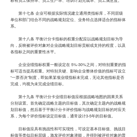
标有员工保持率、员工生产率、培训计划完成率、员工满意度。
第十七条
企业可根据实际情况建立通用类指标库，不同层级
单位和部门结合不同的战略规划定位、业务特点选择适合的指标体
系。
第十八条
平衡计分卡指标的权重分配应以战略规划目标为导
向，反映被评价对象对企业战略规划目标贡献或支持的程度，以及
各指标之间的重要性水平。
企业业绩指标权重一般设定在 5%-30%之间，对特别重要的指
标可适当提高权重。对特别关键、影响企业整体价值的指标可设立
“一票否决”制度，即如果某项业绩指标未完成，无论其他指标是否
完成，均视为未完成业绩目标。
第十九条
平衡计分卡业绩目标值应根据战略地图的因果关系
分别设置。首先确定战略主题的目标值，其次确定主题内的战略规
划目标值，然后基于平衡计分卡评价指标与战略规划目标的对应关
系，为每个评价指标设定目标值，通常设计3-5年的目标值。
目标值应具有挑战性和可实现性，可设定基本目标值、挑战目
标值等类似目标层级，激发评价对象潜能，并得到被评价对象的普