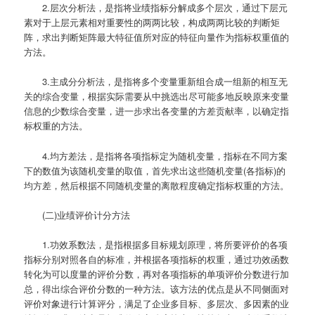
2.层次分析法，是指将业绩指标分解成多个层次，通过下层元
素对于上层元素相对重要性的两两比较，构成两两比较的判断矩
阵，求出判断矩阵最大特征值所对应的特征向量作为指标权重值的
方法。
3.主成分分析法，是指将多个变量重新组合成一组新的相互无
关的综合变量，根据实际需要从中挑选出尽可能多地反映原来变量
信息的少数综合变量，进一步求出各变量的方差贡献率，以确定指
标权重的方法。
4.均方差法，是指将各项指标定为随机变量，指标在不同方案
下的数值为该随机变量的取值，首先求出这些随机变量(各指标)的
均方差，然后根据不同随机变量的离散程度确定指标权重的方法。
(二)业绩评价计分方法
1.功效系数法，是指根据多目标规划原理，将所要评价的各项
指标分别对照各自的标准，并根据各项指标的权重，通过功效函数
转化为可以度量的评价分数，再对各项指标的单项评价分数进行加
总，得出综合评价分数的一种方法。该方法的优点是从不同侧面对
评价对象进行计算评分，满足了企业多目标、多层次、多因素的业