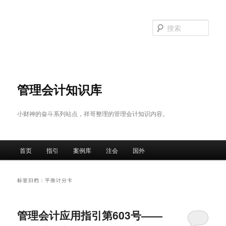
跳
跳
至
至
搜
主
副
索
内
内
容
容
区
区
域
域
管理会计知识库
小财神的奋斗系列站点，祥哥整理的管理会计知识内容。
主
首页
指引
案例库
注会
国外
页
标签归档：
平衡计分卡
管理会计应用指引第603号——