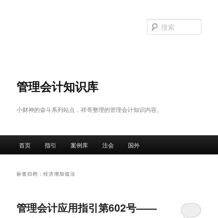
跳
跳
至
至
搜
主
副
索
内
内
容
容
区
区
域
域
管理会计知识库
小财神的奋斗系列站点，祥哥整理的管理会计知识内容。
主
首页
指引
案例库
注会
国外
页
标签归档：
经济增加值法
管理会计应用指引第602号——