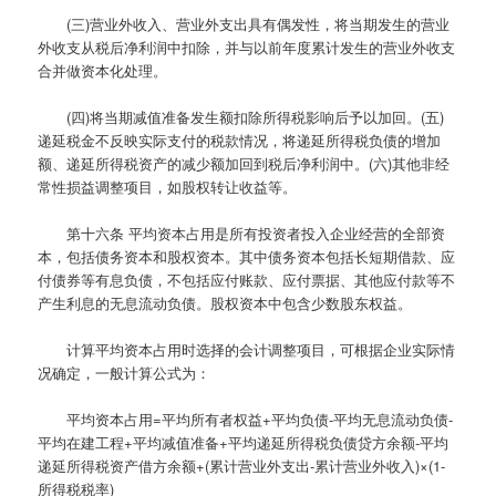
(三)营业外收入、营业外支出具有偶发性，将当期发生的营业
外收支从税后净利润中扣除，并与以前年度累计发生的营业外收支
合并做资本化处理。
(四)将当期减值准备发生额扣除所得税影响后予以加回。(五)
递延税金不反映实际支付的税款情况，将递延所得税负债的增加
额、递延所得税资产的减少额加回到税后净利润中。(六)其他非经
常性损益调整项目，如股权转让收益等。
第十六条
平均资本占用是所有投资者投入企业经营的全部资
本，包括债务资本和股权资本。其中债务资本包括长短期借款、应
付债券等有息负债，不包括应付账款、应付票据、其他应付款等不
产生利息的无息流动负债。股权资本中包含少数股东权益。
计算平均资本占用时选择的会计调整项目，可根据企业实际情
况确定，一般计算公式为：
平均资本占用=平均所有者权益+平均负债-平均无息流动负债-
平均在建工程+平均减值准备+平均递延所得税负债贷方余额-平均
递延所得税资产借方余额+(累计营业外支出-累计营业外收入)×(1-
所得税税率)